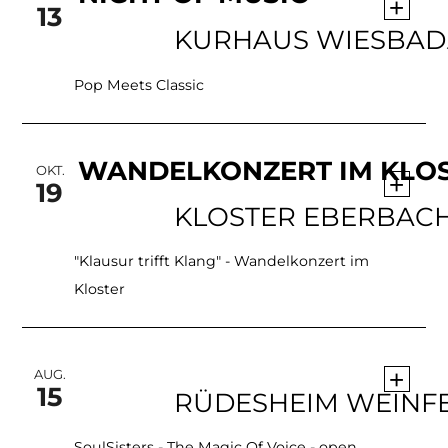
+
13
KU
Pop Meets Classic
WANDELKONZERT IM KLO
OKT.
+
19
KLOSTER EBERBAC
"Klausur trifft Klang" - Wandelkonzert im
Kloster
+
AUG.
15
SoulSisters - The Magic Of Voice - open