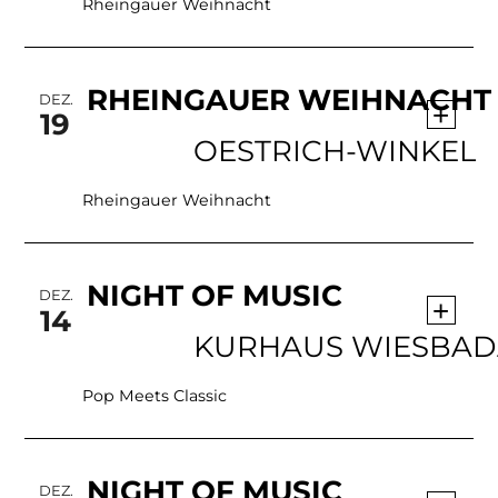
Rheingauer Weihnacht
RHEINGAUER WEIHNACHT
DEZ.
+
19
OESTRICH-WINKEL
Rheingauer Weihnacht
NIGHT OF MUSIC
DEZ.
+
14
KU
Pop Meets Classic
NIGHT OF MUSIC
DEZ.