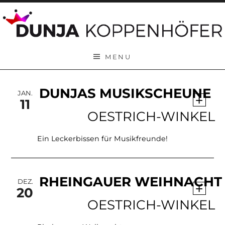
Skip to content
MENU
DUNJAS MUSIKSCHEUNE
JAN.
+
11
OESTRICH-WINKEL
Ein Leckerbissen für Musikfreunde!
RHEINGAUER WEIHNACHT
DEZ.
+
20
OESTRICH-WINKEL