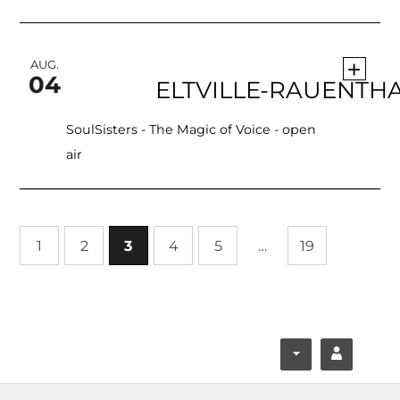
+
AUG.
04
SoulSisters - The Magic of Voice - open
air
1
2
3
4
5
…
19
F
Y
ace
ouT