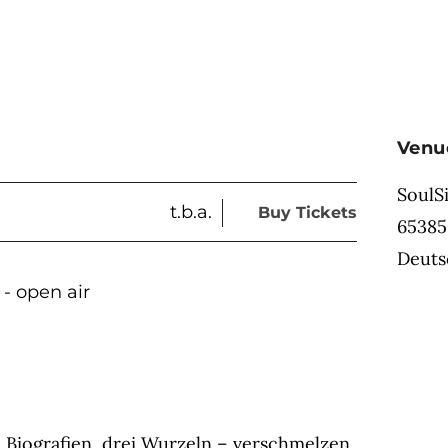
Venu
SoulSi
t.b.a.
Buy Tickets
65385
Deuts
 - open air
 Biografien, drei Wurzeln – verschmelzen