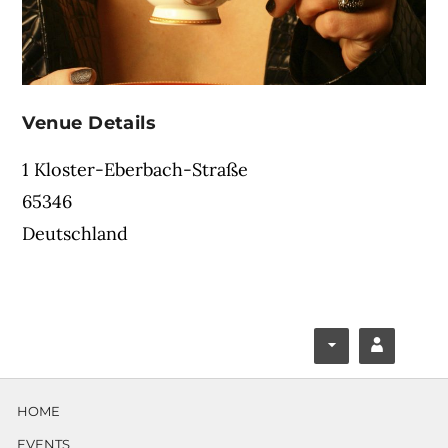
Venue Details
1 Kloster-Eberbach-Straße
65346
Deutschland
F
Y
ace
ouT
HOME
boo
ube
EVENTS