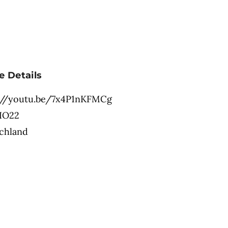
e Details
://youtu.be/7x4P1nKFMCg
IO22
chland