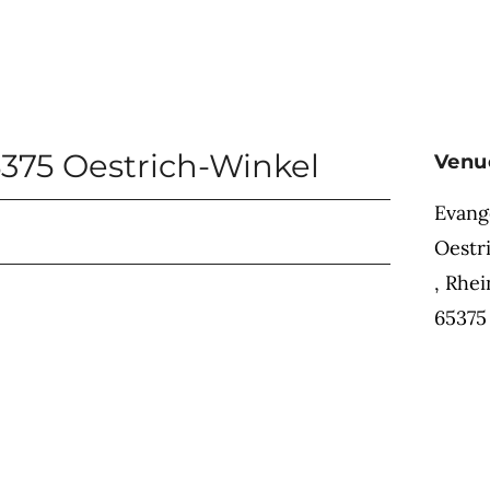
375 Oestrich-Winkel
Venu
Evang
Oestr
,
Rhei
65375