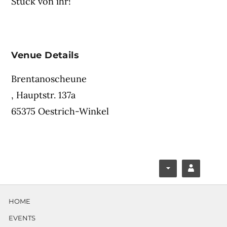
Stück von ihr!
Venue Details
Brentanoscheune
,
Hauptstr. 137a
65375 Oestrich-Winkel
F
Y
ace
ouT
HOME
boo
ube
EVENTS
k