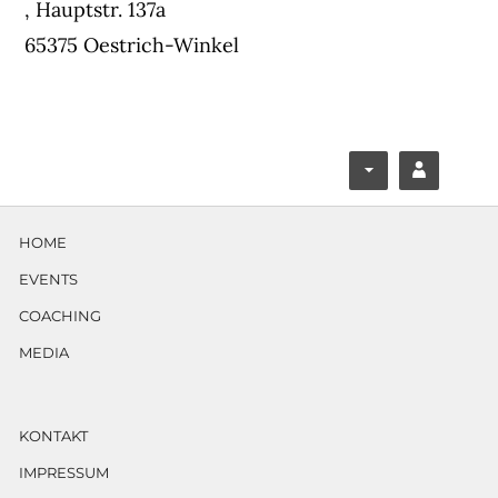
,
Hauptstr. 137a
65375 Oestrich-Winkel
F
Y
ace
ouT
HOME
boo
ube
EVENTS
k
COACHING
MEDIA
KONTAKT
IMPRESSUM